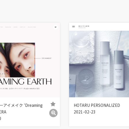
アイメイク ‘Dreaming
HOTARU PERSONALIZED
PERA
2021-02-23
0