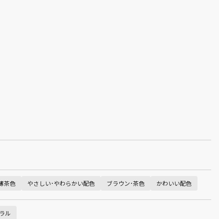
薄茶色
やさしい･やわらかい配色
ブラウン･茶色
かわいい配色
ラル