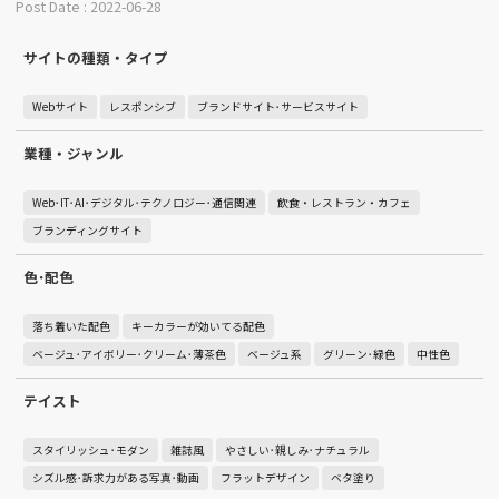
Post Date : 2022-06-28
サイトの種類・タイプ
Webサイト
レスポンシブ
ブランドサイト･サービスサイト
業種・ジャンル
Web･IT･AI･デジタル･テクノロジー･通信関連
飲食・レストラン・カフェ
ブランディングサイト
色･配色
落ち着いた配色
キーカラーが効いてる配色
ベージュ･アイボリー･クリーム･薄茶色
ベージュ系
グリーン･緑色
中性色
テイスト
スタイリッシュ･モダン
雑誌風
やさしい･親しみ･ナチュラル
シズル感･訴求力がある写真･動画
フラットデザイン
ベタ塗り