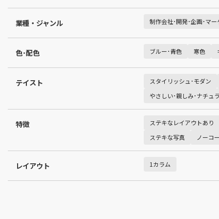
制作会社･開発･企画･マー
業種・ジャンル
ブルー･青色
寒色
色･配色
スタイリッシュ･モダン
テイスト
やさしい･親しみ･ナチュ
ステキなレイアウトあり
特徴
ステキな写真
ノーコー
1カラム
レイアウト