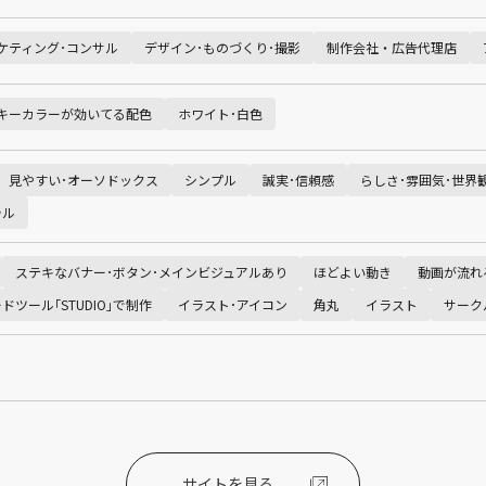
ケティング･コンサル
デザイン･ものづくり･撮影
制作会社・広告代理店
キーカラーが効いてる配色
ホワイト･白色
見やすい･オーソドックス
シンプル
誠実･信頼感
らしさ･雰囲気･世界
ラル
ステキなバナー･ボタン･メインビジュアルあり
ほどよい動き
動画が流れ
ドツール｢STUDIO｣で制作
イラスト･アイコン
角丸
イラスト
サーク
サイトを見る