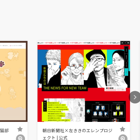
モ猫部
朝日新聞社×左ききのエレンプロジ
ェクト | 公式