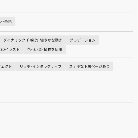
ン･茶色
ダイナミック･印象的･細やかな動き
グラデーション
･3Dイラスト
花･木･葉･植物を使用
フェクト
リッチ･インタラクティブ
ステキな下層ページあり