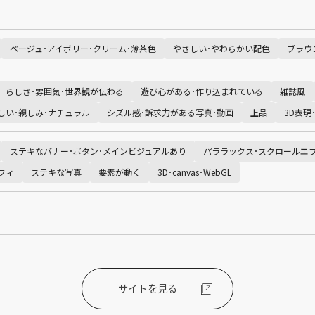
ベージュ･アイボリー･クリーム･薄茶色
やさしい･やわらかい配色
ブラウ
らしさ･雰囲気･世界観が伝わる
遊び心がある･作り込まれている
雑誌風
しい･親しみ･ナチュラル
シズル感･訴求力がある写真･動画
上品
3D表現
ステキなバナー･ボタン･メインビジュアルあり
パララックス･スクロールエ
フィ
ステキな写真
要素が動く
3D･canvas･WebGL
サイトを見る