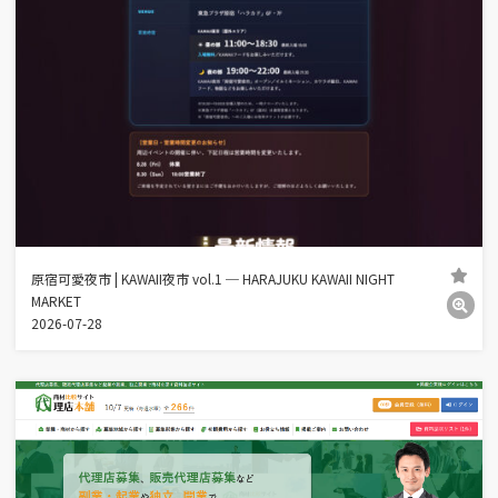
原宿可愛夜市 | KAWAII夜市 vol.1 ─ HARAJUKU KAWAII NIGHT
MARKET
2026-07-28