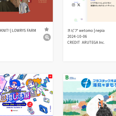
 KNIT! | LOWRYS FARM
ネピア wetomo | nepia
2024-10-06
CREDIT
ARUTEGA Inc.