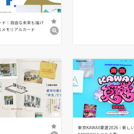
ード｜自由な未来も描け
なメモリアルカード
東京KAWAII夏遊2026｜新し