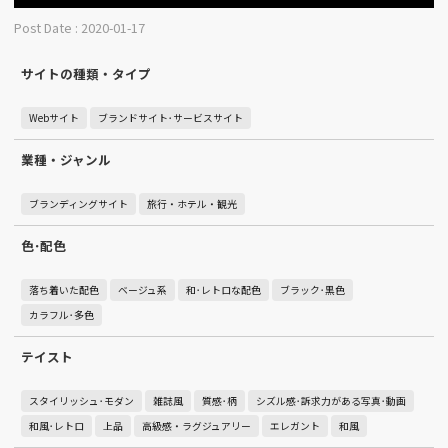
Post Date : 2020-01-17
サイトの種類・タイプ
Webサイト
ブランドサイト･サービスサイト
業種・ジャンル
ブランディングサイト
旅行・ホテル・観光
色･配色
落ち着いた配色
ベージュ系
和･レトロな配色
ブラック･黒色
カラフル･多色
テイスト
スタイリッシュ･モダン
雑誌風
質感･柄
シズル感･訴求力がある写真･動画
和風･レトロ
上品
高級感・ラグジュアリー
エレガント
和風