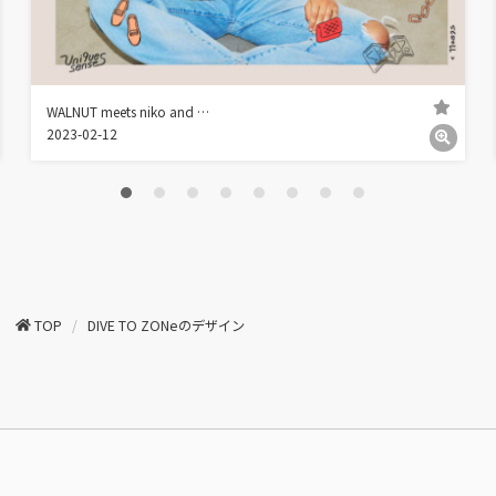
WALNUT meets niko and …
2023-02-12
TOP
DIVE TO ZONeのデザイン