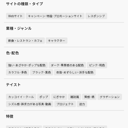
サイトの種類・タイプ
Webサイト
キャンペーン･特設･プロモーションサイト
レスポンシブ
業種・ジャンル
飲食・レストラン・カフェ
キャラクター
色･配色
強い･あざやか･ポップな配色
ダーク･重厚感のある配色
ピンク･桃色
カラフル･多色
ブラック･黒色
奇抜･めずらしい･派手な配色
テイスト
カッコイイ・クール
ポップ
にぎやか
雑誌風
質感･柄
グラデーション
シズル感･訴求力がある写真･動画
プロジェクト
迫力
特徴