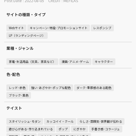
Post Date : 2022-08-05
CREDIT :
MEFILAS
サイトの種類・タイプ
Webサイト
キャンペーン･特設･プロモーションサイト
レスポンシブ
LP（ランディングページ）
業種・ジャンル
家電･生活用品（文具、家具など）
漫画･アニメ･ゲーム
キャラクター
色･配色
レッド･赤色
強い･あざやか･ポップな配色
ダーク･重厚感のある配色
ブラック･黒色
テイスト
スタイリッシュ･モダン
カッコイイ・クール
らしさ･雰囲気･世界観が伝わる
遊び心がある･作り込まれている
ポップ
にぎやか
手書き感･コラージュ