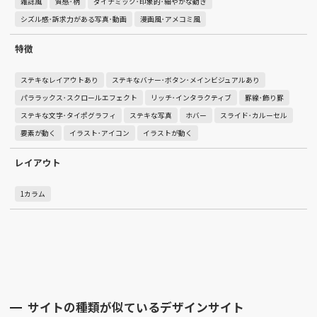
雑誌風
質感･柄
ダイナミック･印象的･細やかな動き
シズル感･訴求力がある写真･動画
漫画風･アメコミ風
特徴
ステキなレイアウトあり
ステキなバナー･ボタン･メインビジュアルあり
パララックス･スクロールエフェクト
リッチ･インタラクティブ
罫線･飾り罫
ステキな文字･タイポグラフィ
ステキな写真
ホバー
スライド･カルーセル
要素が動く
イラスト･アイコン
イラストが動く
レイアウト
1カラム
サイトの種類が似ているデザインサイト