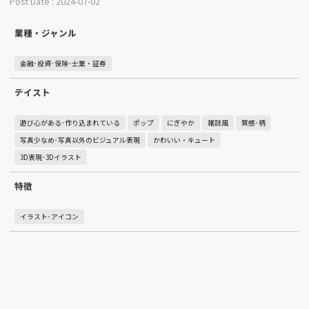
Post Date : 2024-07-02
業種・ジャンル
金融･投資･保険･士業・証券
テイスト
遊び心がある･作り込まれている
ポップ
にぎやか
雑誌風
質感･柄
写真少なめ･写真以外のビジュアル表現
かわいい・キュート
3D表現･3Dイラスト
特徴
イラスト･アイコン